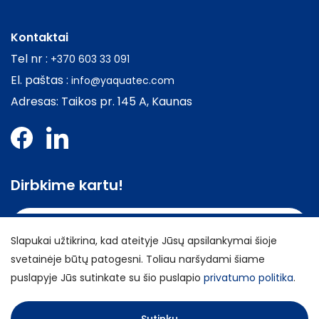
Kontaktai
Tel nr :
+370 603 33 091
El. paštas :
info@yaquatec.com
Adresas: Taikos pr. 145 A, Kaunas
Dirbkime kartu!
Kontaktai
Slapukai užtikrina, kad ateityje Jūsų apsilankymai šioje
svetainėje būtų patogesni. Toliau naršydami šiame
puslapyje Jūs sutinkate su šio puslapio
privatumo politika
.
Visos teisės saugomos © YAQUATEC