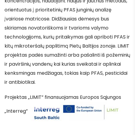
koncentracijos, naudojant naujus ir jautrius metodus,
orientuotus į prioritetinių PFAS junginių analizę
įvairiose matricose. Didžiausias dėmesys bus
skiriamas novatoriškoms ir tvarioms valymo
technologijoms, kurių pritaikymas gali apriboti PFAS ir
kitų mikroteršalų paplitimą Pietų Baltijos zonoje. LIMIT
projektas padės sumažinti arba pašalinti iš požeminių
ir paviršinių vandenų kai kurias sveikatai ir aplinkai
kenksmingas medžiagas, tokias kaip PFAS, pesticidai
ir antibiotikai.
Projektas „LIMIT” finansuojamas Europos Sąjungos
„Interreg”